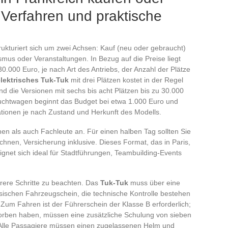
 Verfahren und praktische
rukturiert sich um zwei Achsen: Kauf (neu oder gebraucht)
ismus oder Veranstaltungen. In Bezug auf die Preise liegt
.000 Euro, je nach Art des Antriebs, der Anzahl der Plätze
elektrisches Tuk-Tuk
mit drei Plätzen kostet in der Regel
 die Versionen mit sechs bis acht Plätzen bis zu 30.000
uchtwagen beginnt das Budget bei etwa 1.000 Euro und
iationen je nach Zustand und Herkunft des Modells.
en als auch Fachleute an. Für einen halben Tag sollten Sie
hnen, Versicherung inklusive. Dieses Format, das in Paris,
eignet sich ideal für Stadtführungen, Teambuilding-Events
rere Schritte zu beachten. Das
Tuk-Tuk
muss über eine
sischen Fahrzeugschein, die technische Kontrolle bestehen
. Zum Fahren ist der Führerschein der Klasse B erforderlich;
worben haben, müssen eine zusätzliche Schulung von sieben
 Alle Passagiere müssen einen zugelassenen Helm und