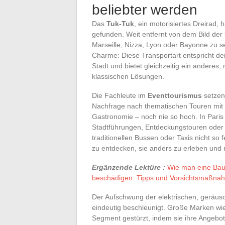
beliebter werden
Das
Tuk-Tuk
, ein motorisiertes Dreirad, 
gefunden. Weit entfernt von dem Bild der 
Marseille, Nizza, Lyon oder Bayonne zu se
Charme: Diese Transportart entspricht de
Stadt und bietet gleichzeitig ein anderes
klassischen Lösungen.
Die Fachleute im
Eventtourismus
setzen 
Nachfrage nach thematischen Touren mit e
Gastronomie – noch nie so hoch. In Paris o
Stadtführungen, Entdeckungstouren oder 
traditionellen Bussen oder Taxis nicht so
zu entdecken, sie anders zu erleben und m
Ergänzende Lektüre :
Wie man eine Bau
beschädigen: Tipps und Vorsichtsmaßna
Der Aufschwung der elektrischen, geräus
eindeutig beschleunigt. Große Marken w
Segment gestürzt, indem sie ihre Angebo