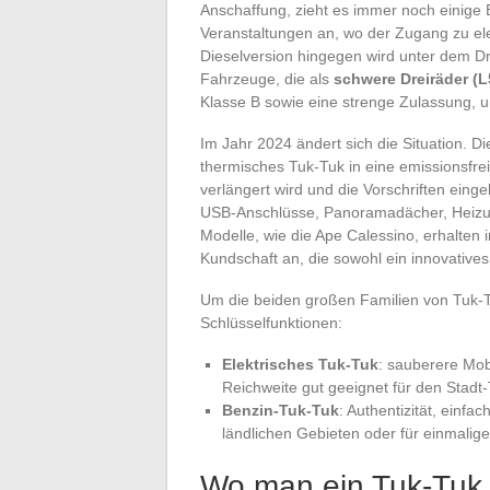
Anschaffung, zieht es immer noch einige 
Veranstaltungen an, wo der Zugang zu ele
Dieselversion hingegen wird unter dem Dr
Fahrzeuge, die als
schwere Dreiräder (L
Klasse B sowie eine strenge Zulassung, u
Im Jahr 2024 ändert sich die Situation. D
thermisches Tuk-Tuk in eine emissionsfr
verlängert wird und die Vorschriften einge
USB-Anschlüsse, Panoramadächer, Heizun
Modelle, wie die Ape Calessino, erhalten 
Kundschaft an, die sowohl ein innovatives
Um die beiden großen Familien von Tuk-
Schlüsselfunktionen:
Elektrisches Tuk-Tuk
: sauberere Mob
Reichweite gut geeignet für den Stadt
Benzin-Tuk-Tuk
: Authentizität, einf
ländlichen Gebieten oder für einmalig
Wo man ein Tuk-Tuk 