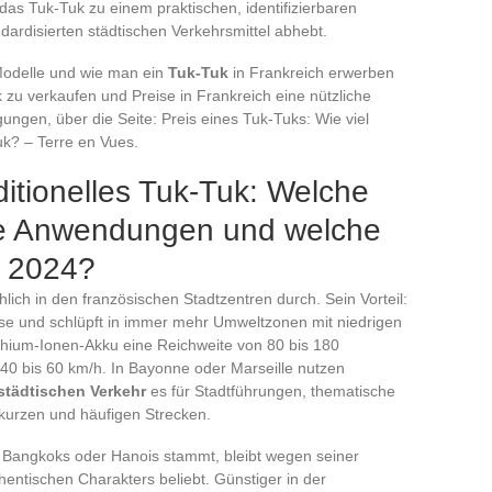
das Tuk-Tuk zu einem praktischen, identifizierbaren
dardisierten städtischen Verkehrsmittel abhebt.
Modelle und wie man ein
Tuk-Tuk
in Frankreich erwerben
k zu verkaufen und Preise in Frankreich eine nützliche
ngen, über die Seite: Preis eines Tuk-Tuks: Wie viel
uk? – Terre en Vues.
ditionelles Tuk-Tuk: Welche
he Anwendungen und welche
r 2024?
hlich in den französischen Stadtzentren durch. Sein Vorteil:
gase und schlüpft in immer mehr Umweltzonen mit niedrigen
ithium-Ionen-Akku eine Reichweite von 80 bis 180
 40 bis 60 km/h. In Bayonne oder Marseille nutzen
städtischen Verkehr
es für Stadtführungen, thematische
kurzen und häufigen Strecken.
 Bangkoks oder Hanois stammt, bleibt wegen seiner
entischen Charakters beliebt. Günstiger in der