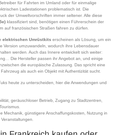
Betreiber für Fahrten im Umland oder für einmalige
ktrischen Ladestationen problematisch ist. Die
uck der Umweltvorschriften immer seltener. Alle diese
5e)
klassifiziert sind, benötigen einen Führerschein der
m auf französischen Straßen fahren zu dürfen.
ie
elektrischen Umrüstkits
erscheinen als Lösung, um ein
eie Version umzuwandeln, wodurch ihre Lebensdauer
halten werden. Auch das Innere entwickelt sich weiter:
g… Die Hersteller passen ihr Angebot an, und einige
inzwischen die europäische Zulassung. Das spricht eine
 Fahrzeug als auch ein Objekt mit Authentizität sucht.
Tuks heute zu unterscheiden, hier die Anwendungen und
ilität, geräuschloser Betrieb, Zugang zu Stadtzentren,
-Tourismus.
ache Mechanik, günstigere Anschaffungskosten, Nutzung in
e Veranstaltungen.
in Frankreich kaufen oder