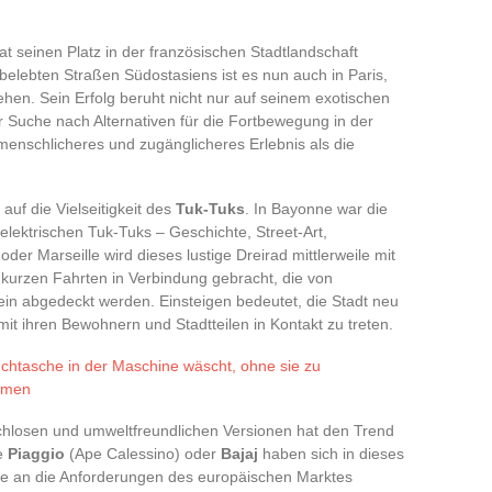
hat seinen Platz in der französischen Stadtlandschaft
belebten Straßen Südostasiens ist es nun auch in Paris,
hen. Sein Erfolg beruht nicht nur auf seinem exotischen
r Suche nach Alternativen für die Fortbewegung in der
, menschlicheres und zugänglicheres Erlebnis als die
auf die Vielseitigkeit des
Tuk-Tuks
. In Bayonne war die
lektrischen Tuk-Tuks – Geschichte, Street-Art,
der Marseille wird dieses lustige Dreirad mittlerweile mit
kurzen Fahrten in Verbindung gebracht, die von
 fein abgedeckt werden. Einsteigen bedeutet, die Stadt neu
it ihren Bewohnern und Stadtteilen in Kontakt zu treten.
chtasche in der Maschine wäscht, ohne sie zu
hmen
chlosen und umweltfreundlichen Versionen hat den Trend
ie
Piaggio
(Ape Calessino) oder
Bajaj
haben sich in dieses
te an die Anforderungen des europäischen Marktes