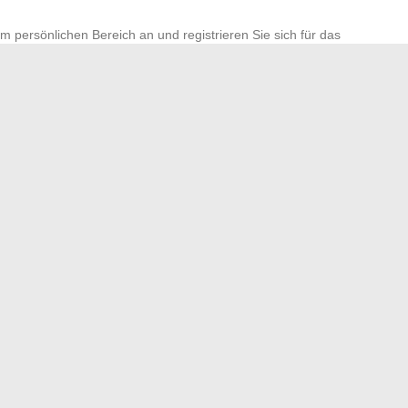
em persönlichen Bereich an und registrieren Sie sich für das
schen Anweisungen des Gewinnspiels, um Ihre
irekt über ihren persönlichen Bereich und per E-Mail
ekra die Verwaltung der technischen Kontrollen und bietet
erlebnis.
s mit den besten Management-Tools optimieren
tage salarial: Eine innovative Lösung für Selbstständige
→