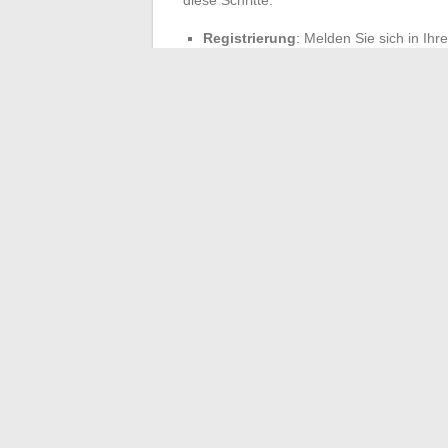
diese Schritte:
Registrierung
: Melden Sie sich in Ihr
laufende Gewinnspiel.
Teilnahme
: Befolgen Sie die spezifi
Gewinnchancen zu erhöhen.
Belohnungen
: Die Gewinner werden d
informiert.
Dank dieser Funktionen vereinfacht One D
ein reibungsloses und effektives Benutzer
←
Die Produktivität Ihres Unternehmen
Por