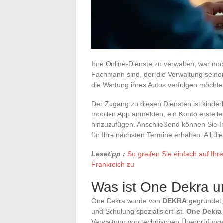
Ihre Online-Dienste zu verwalten, war noc
Fachmann sind, der die Verwaltung seiner
die Wartung ihres Autos verfolgen möchte, d
Der Zugang zu diesen Diensten ist kinderl
mobilen App anmelden, ein Konto erstelle
hinzuzufügen. Anschließend können Sie I
für Ihre nächsten Termine erhalten. All 
Lesetipp :
So greifen Sie einfach auf Ih
Frankreich zu
Was ist One Dekra un
One Dekra wurde von
DEKRA
gegründet, 
und Schulung spezialisiert ist.
One Dekra
Verwaltung von technischen Überprüfun