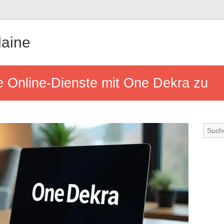
aine
re Online-Dienste mit One Dekra zu