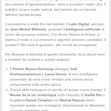
vero terreno di sperimentazione, viene a scuotere i codici. Qui, il
pubblico scopre scelte radicali, ben lontane da un mercato
dell’arte standardizzato.
L’innovazione si invita fino nel metodo: il
Labo Digital
, pensato
da
Jean-Michel Wilmotte
, propulse l’
intelligenza artificiale
al
centro del processo artistico. Con Bruno Dubois al timone, si
esplora il modo in cui emozioni e algoritmi possono coesistere. Il
risultato? Altri modi di guardare, altri mondi da immaginare.
Per illustrare la diversità di questo movimento, ecco alcuni nomi
e iniziative da scoprire in questa stagione:
Il
Premio Marcel-Duchamp
distingue
Joël
Andrianomearisoa
e
Laura Henno
: le loro installazioni,
presentate da nord a sud, rivelano una visione senza
compromessi sulla nostra epoca.
Grandi attori rimangono in ascolto di questa nuova energia: il
Musée de la vie romantique
sotto l’impulso di
Gaëlle Rio
o
la galleria
Daniel Templon
con
Martial Raysse
fanno
risuonare queste voci emergenti, dinamizzando la riflessione
sul ruolo dell’artista oggi.