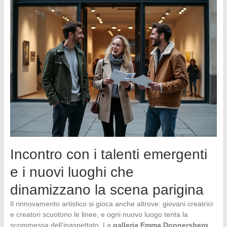
Incontro con i talenti emergenti
e i nuovi luoghi che
dinamizzano la scena parigina
Il rinnovamento artistico si gioca anche altrove: giovani creatrici
e creatori scuotono le linee, e ogni nuovo luogo tenta la
scommessa dell’inaspettato. La
galleria Emma Donnersberg
,