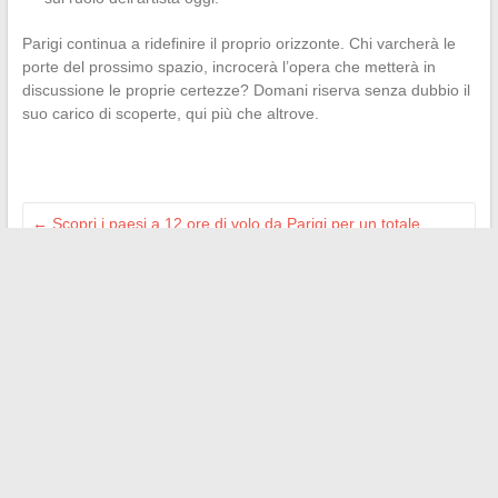
Parigi continua a ridefinire il proprio orizzonte. Chi varcherà le
porte del prossimo spazio, incrocerà l’opera che metterà in
discussione le proprie certezze? Domani riserva senza dubbio il
suo carico di scoperte, qui più che altrove.
←
Scopri i paesi a 12 ore di volo da Parigi per un totale
cambiamento di scenario
Tutto quello che devi sapere per scoprire i servizi di
Maisonea e migliorare la tua abitazione
→
Search