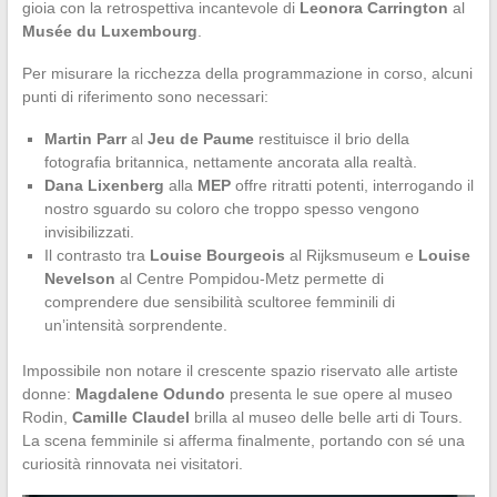
gioia con la retrospettiva incantevole di
Leonora Carrington
al
Musée du Luxembourg
.
Per misurare la ricchezza della programmazione in corso, alcuni
punti di riferimento sono necessari:
Martin Parr
al
Jeu de Paume
restituisce il brio della
fotografia britannica, nettamente ancorata alla realtà.
Dana Lixenberg
alla
MEP
offre ritratti potenti, interrogando il
nostro sguardo su coloro che troppo spesso vengono
invisibilizzati.
Il contrasto tra
Louise Bourgeois
al Rijksmuseum e
Louise
Nevelson
al Centre Pompidou-Metz permette di
comprendere due sensibilità scultoree femminili di
un’intensità sorprendente.
Impossibile non notare il crescente spazio riservato alle artiste
donne:
Magdalene Odundo
presenta le sue opere al museo
Rodin,
Camille Claudel
brilla al museo delle belle arti di Tours.
La scena femminile si afferma finalmente, portando con sé una
curiosità rinnovata nei visitatori.