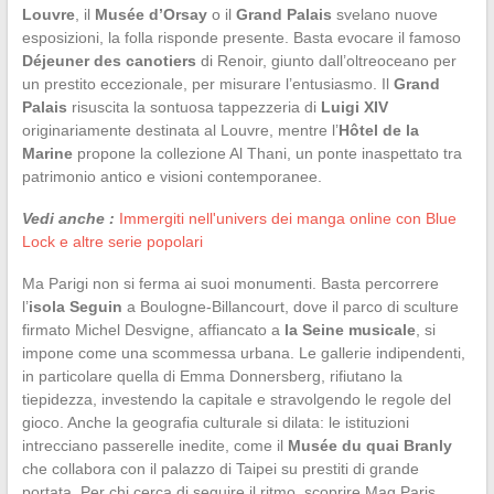
Louvre
, il
Musée d’Orsay
o il
Grand Palais
svelano nuove
esposizioni, la folla risponde presente. Basta evocare il famoso
Déjeuner des canotiers
di Renoir, giunto dall’oltreoceano per
un prestito eccezionale, per misurare l’entusiasmo. Il
Grand
Palais
risuscita la sontuosa tappezzeria di
Luigi XIV
originariamente destinata al Louvre, mentre l’
Hôtel de la
Marine
propone la collezione Al Thani, un ponte inaspettato tra
patrimonio antico e visioni contemporanee.
Vedi anche :
Immergiti nell'univers dei manga online con Blue
Lock e altre serie popolari
Ma Parigi non si ferma ai suoi monumenti. Basta percorrere
l’
isola Seguin
a Boulogne-Billancourt, dove il parco di sculture
firmato Michel Desvigne, affiancato a
la Seine musicale
, si
impone come una scommessa urbana. Le gallerie indipendenti,
in particolare quella di Emma Donnersberg, rifiutano la
tiepidezza, investendo la capitale e stravolgendo le regole del
gioco. Anche la geografia culturale si dilata: le istituzioni
intrecciano passerelle inedite, come il
Musée du quai Branly
che collabora con il palazzo di Taipei su prestiti di grande
portata. Per chi cerca di seguire il ritmo, scoprire Mag Paris