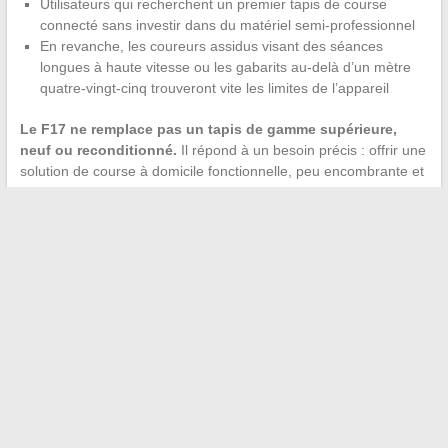
Utilisateurs qui recherchent un premier tapis de course
connecté sans investir dans du matériel semi-professionnel
En revanche, les coureurs assidus visant des séances
longues à haute vitesse ou les gabarits au-delà d’un mètre
quatre-vingt-cinq trouveront vite les limites de l’appareil
Le F17 ne remplace pas un tapis de gamme supérieure,
neuf ou reconditionné.
Il répond à un besoin précis : offrir une
solution de course à domicile fonctionnelle, peu encombrante et
accessible. L’erreur serait de lui demander plus que ce pour
quoi il a été conçu.
Pour un budget équivalent, un tapis reconditionné de salle de
sport offrira un meilleur confort de course et une motorisation
plus robuste, mais au prix d’un encombrement considérable et
d’une absence de garantie fiable.
Le choix dépend donc
moins du budget que de l’espace disponible et du type de
pratique visé.