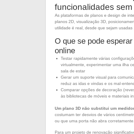
funcionalidades sem 
As plataformas de planos e design de inte
planos 2D, visualização 3D, posicionamen
utilidade é real, desde que sejam usada
O que se pode esperar
online
Testar rapidamente várias configuraç
virtualmente, experimentar uma ilha c
sala de estar
Gerar um suporte visual para comunica
reduz as idas e vindas e os mal-enten
Comparar opções de decoração (revest
às bibliotecas de móveis e materiais i
Um plano 3D não substitui um medidor 
costumam ter desvios de vários centímet
ou que uma porta não abra corretamente
Para um projeto de renovação significat