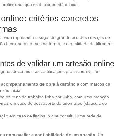
profissional que se desloque até o local.
nline: critérios concretos
ormas
via web representa o segundo grande uso dos serviços de
não funcionam da mesma forma, e a qualidade da filtragem
ntes de validar um artesão online
eguros decenais e as certificações profissionais, não
m
acompanhamento de obra à distância
com marcos de
xão inicial
lha os itens de trabalho linha por linha, com uma menção
cionais em caso de descoberta de anomalias (cláusula de
ação em caso de litígios, o que constitui uma rede de
es para avaliar a confiabilidade de um artesão.
Um