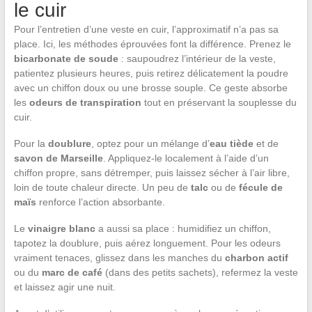
le cuir
Pour l’entretien d’une veste en cuir, l’approximatif n’a pas sa
place. Ici, les méthodes éprouvées font la différence. Prenez le
bicarbonate de soude
: saupoudrez l’intérieur de la veste,
patientez plusieurs heures, puis retirez délicatement la poudre
avec un chiffon doux ou une brosse souple. Ce geste absorbe
les
odeurs de transpiration
tout en préservant la souplesse du
cuir.
Pour la
doublure
, optez pour un mélange d’
eau tiède
et de
savon de Marseille
. Appliquez-le localement à l’aide d’un
chiffon propre, sans détremper, puis laissez sécher à l’air libre,
loin de toute chaleur directe. Un peu de
talc
ou de
fécule de
maïs
renforce l’action absorbante.
Le
vinaigre blanc
a aussi sa place : humidifiez un chiffon,
tapotez la doublure, puis aérez longuement. Pour les odeurs
vraiment tenaces, glissez dans les manches du
charbon actif
ou du
marc de café
(dans des petits sachets), refermez la veste
et laissez agir une nuit.