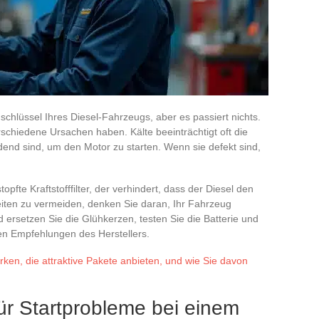
chlüssel Ihres Diesel-Fahrzeugs, aber es passiert nichts.
schiedene Ursachen haben. Kälte beeinträchtigt oft die
dend sind, um den Motor zu starten. Wenn sie defekt sind,
topfte Kraftstofffilter, der verhindert, dass der Diesel den
iten zu vermeiden, denken Sie daran, Ihr Fahrzeug
 ersetzen Sie die Glühkerzen, testen Sie die Batterie und
den Empfehlungen des Herstellers.
ken, die attraktive Pakete anbieten, und wie Sie davon
ür Startprobleme bei einem