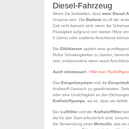
Diesel-Fahrzeug
Wenn Sie feststellen, dass
mein Diesel-A
Ursache sein. Die
Batterie
ist oft der ers
Zeit nicht benutzt wird, wenn die Schein
Flüssigkeit aufgrund von starker Hitze ve
5 Jahre) oder oxidierte Anschlüsse können
Die
Glühkerzen
spielen eine grundlegende
Motor Schwierigkeiten zu starten, besond
sein, insbesondere wenn seine Anschlüsse 
Auch interessant :
Wie man Parkhilfspr
Das
Einspritzsystem
und die
Einspritz
Kraftstoff-Gemisch zu gewährleisten. Def
oder eine Undichtigkeit an den Dichtunge
Kraftstoffpumpe
, sei es, dass sie defekt
Der
Luftfilter
und der
Kraftstofffilter
könn
die für den Start erforderlich sind, eins
die Verwendung eines
Motoröls
, das an 