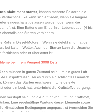
uto nicht mehr startet
, können mehrere Faktoren die
te Verdächtige. Sie kann sich entladen, wenn sie längere
werfer eingeschaltet gelassen wurden oder wenn die
rdampft ist. Eine Batterie am Ende ihrer Lebensdauer (4 bis
 ebenfalls das Starten verhindern.
 Rolle in Diesel-Motoren. Wenn sie defekt sind, hat der
ers bei kaltem Wetter. Auch der
Starter
kann die Ursache
festkleben oder er überlastet ist.
obleme bei Ihrem Peugeot 3008 löst?
düsen
müssen in gutem Zustand sein, um ein gutes Luft-
ekte Einspritzdüsen, sei es durch ein schlechtes Gemisch
n, können das Starten erschweren. Eine defekte
 ist oder ein Leck hat, unterbricht die Kraftstoffversorgung.
en verstopft sein und die Zufuhr von Luft und Kraftstoff,
chränken. Eine regelmäßige Wartung dieser Elemente sowie
die klimatischen Bedingungen angepasst ist (vermeiden Sie