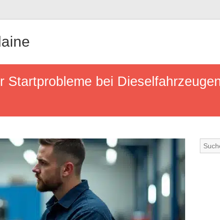
aine
r Startprobleme bei Dieselfahrzeuge