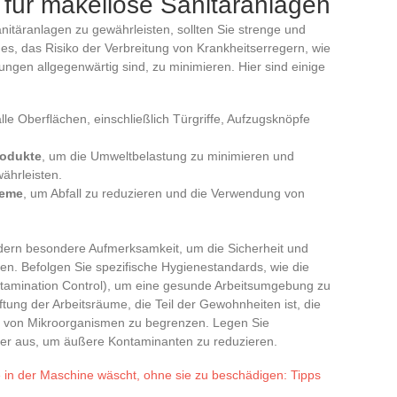
 für makellose Sanitäranlagen
nitäranlagen zu gewährleisten, sollten Sie strenge und
es, das Risiko der Verbreitung von Krankheitserregern, wie
ngen allgegenwärtig sind, zu minimieren. Hier sind einige
lle Oberflächen, einschließlich Türgriffe, Aufzugsknöpfe
rodukte
, um die Umweltbelastung zu minimieren und
währleisten.
teme
, um Abfall zu reduzieren und die Verwendung von
dern besondere Aufmerksamkeit, um die Sicherheit und
en. Befolgen Sie spezifische Hygienestandards, wie die
tamination Control), um eine gesunde Arbeitsumgebung zu
tung der Arbeitsräume, die Teil der Gewohnheiten ist, die
g von Mikroorganismen zu begrenzen. Legen Sie
mer aus, um äußere Kontaminanten zu reduzieren.
in der Maschine wäscht, ohne sie zu beschädigen: Tipps