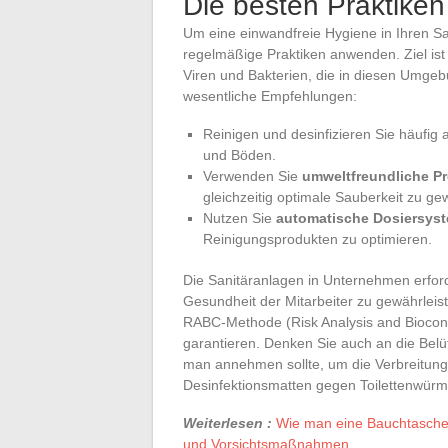
Die besten Praktiken
Um eine einwandfreie Hygiene in Ihren Sa
regelmäßige Praktiken anwenden. Ziel ist 
Viren und Bakterien, die in diesen Umgebu
wesentliche Empfehlungen:
Reinigen und desinfizieren Sie häufig a
und Böden.
Verwenden Sie
umweltfreundliche P
gleichzeitig optimale Sauberkeit zu ge
Nutzen Sie
automatische Dosiersys
Reinigungsprodukten zu optimieren.
Die Sanitäranlagen in Unternehmen erfor
Gesundheit der Mitarbeiter zu gewährleist
RABC-Methode (Risk Analysis and Biocon
garantieren. Denken Sie auch an die Belüf
man annehmen sollte, um die Verbreitun
Desinfektionsmatten gegen Toilettenwür
Weiterlesen :
Wie man eine Bauchtasche 
und Vorsichtsmaßnahmen