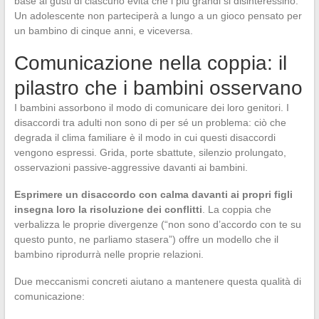
base ai gusti di ciascuno evita che i più grandi si disinteressino.
Un adolescente non parteciperà a lungo a un gioco pensato per
un bambino di cinque anni, e viceversa.
Comunicazione nella coppia: il
pilastro che i bambini osservano
I bambini assorbono il modo di comunicare dei loro genitori. I
disaccordi tra adulti non sono di per sé un problema: ciò che
degrada il clima familiare è il modo in cui questi disaccordi
vengono espressi. Grida, porte sbattute, silenzio prolungato,
osservazioni passive-aggressive davanti ai bambini.
Esprimere un disaccordo con calma davanti ai propri figli
insegna loro la risoluzione dei conflitti
. La coppia che
verbalizza le proprie divergenze (“non sono d’accordo con te su
questo punto, ne parliamo stasera”) offre un modello che il
bambino riprodurrà nelle proprie relazioni.
Due meccanismi concreti aiutano a mantenere questa qualità di
comunicazione: