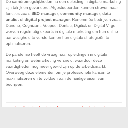
De carrièremogelijkheden na een opleiding in digitale marketing
zijn talrijk en gevarieerd. Afgestudeerden kunnen streven naar
functies zoals
SEO-manager
,
community manager
,
data-
analist
of
digital project manager
. Renommée bedrijven zoals
Danone, Cognizant, Veepee, Dentsu, Digitick en Digital Virgo
werven regelmatig experts in digitale marketing om hun online
aanwezigheid te versterken en hun digitale strategieën te
optimaliseren.
De pandemie heeft de vraag naar opleidingen in digitale
marketing en webmarketing versneld, waardoor deze
vaardigheden nog meer gewild zijn op de arbeidsmarkt.
Overweeg deze elementen om je professionele kansen te
maximaliseren en te voldoen aan de huidige eisen van
bedrijven.
←
Hoe digitalisering het beheer van academische trajecten
transformeert
Bedrijfsstrategieën: online tools om uw richtingen vast te