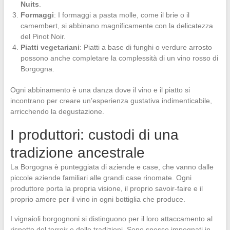
Nuits
.
Formaggi
: I formaggi a pasta molle, come il brie o il
camembert, si abbinano magnificamente con la delicatezza
del Pinot Noir.
Piatti vegetariani
: Piatti a base di funghi o verdure arrosto
possono anche completare la complessità di un vino rosso di
Borgogna.
Ogni abbinamento è una danza dove il vino e il piatto si
incontrano per creare un’esperienza gustativa indimenticabile,
arricchendo la degustazione.
I produttori: custodi di una
tradizione ancestrale
La Borgogna è punteggiata di aziende e case, che vanno dalle
piccole aziende familiari alle grandi case rinomate. Ogni
produttore porta la propria visione, il proprio savoir-faire e il
proprio amore per il vino in ogni bottiglia che produce.
I vignaioli borgognoni si distinguono per il loro attaccamento al
rispetto del terroir e delle tradizioni. Sono spesso impegnati in