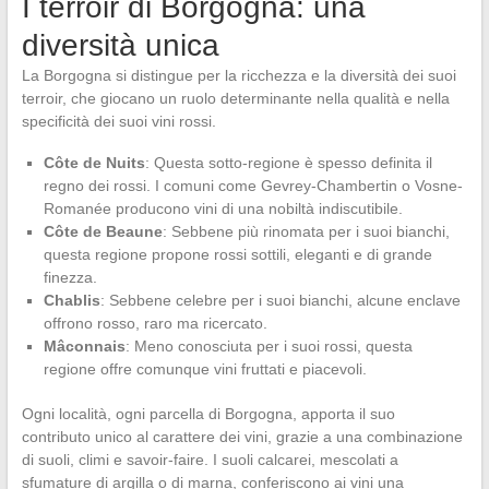
I terroir di Borgogna: una
diversità unica
La Borgogna si distingue per la ricchezza e la diversità dei suoi
terroir, che giocano un ruolo determinante nella qualità e nella
specificità dei suoi vini rossi.
Côte de Nuits
: Questa sotto-regione è spesso definita il
regno dei rossi. I comuni come Gevrey-Chambertin o Vosne-
Romanée producono vini di una nobiltà indiscutibile.
Côte de Beaune
: Sebbene più rinomata per i suoi bianchi,
questa regione propone rossi sottili, eleganti e di grande
finezza.
Chablis
: Sebbene celebre per i suoi bianchi, alcune enclave
offrono rosso, raro ma ricercato.
Mâconnais
: Meno conosciuta per i suoi rossi, questa
regione offre comunque vini fruttati e piacevoli.
Ogni località, ogni parcella di Borgogna, apporta il suo
contributo unico al carattere dei vini, grazie a una combinazione
di suoli, climi e savoir-faire. I suoli calcarei, mescolati a
sfumature di argilla o di marna, conferiscono ai vini una