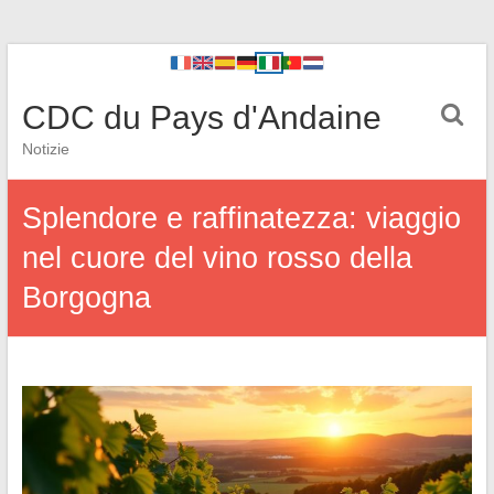
CDC du Pays d'Andaine
Notizie
Splendore e raffinatezza: viaggio
nel cuore del vino rosso della
Borgogna