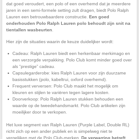
dat goed veroudert, een polo of een overhemd dat je meerdere
jaren in een semi-formele setting zult dragen, biedt Polo Ralph
Lauren een betrouwbaardere constructie.
Een goed
onderhouden Polo Ralph Lauren polo behoudt zijn snit na
tientallen wasbeurten
.
Hier zijn de situaties waarin de keuze duidelijker wordt:
Cadeau: Ralph Lauren biedt een herkenbaar merkimago en
een verzorgde verpakking. Polo Club komt minder goed over
als “prestige” cadeau.
Capsulegarderobe: kies Ralph Lauren voor zijn duurzame
basisstukken (polo, kabeltrui, oxford overhemd).
Frequent verversen: Polo Club maakt het mogelijk om
kleuren en stijlen te variëren tegen lagere kosten.
Doorverkoop: Polo Ralph Lauren stukken behouden een
waarde op de tweedehandsmarkt. Polo Club artikelen zijn
moeilijker door te verkopen.
Het luxe segment van Ralph Lauren (Purple Label, Double RL)
richt zich op een ander publiek en is simpelweg niet te
vergelijken met de Polo Club-merken.
De verwarring betreft