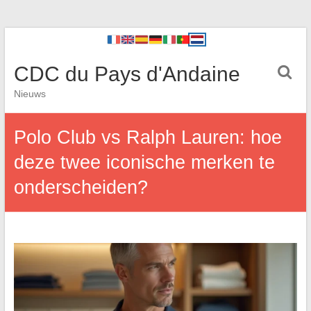
CDC du Pays d'Andaine
Nieuws
Polo Club vs Ralph Lauren: hoe
deze twee iconische merken te
onderscheiden?